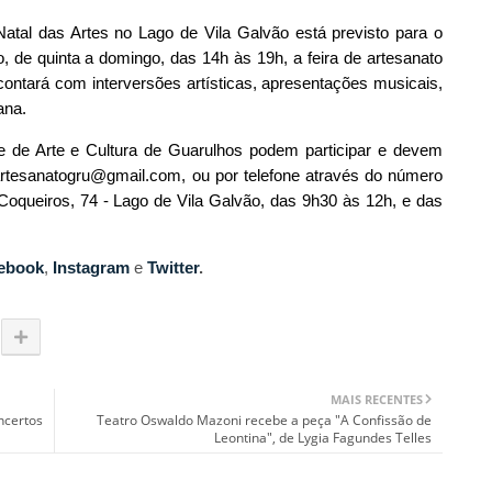
 Natal das Artes no Lago de Vila Galvão está previsto para o
 de quinta a domingo, das 14h às 19h, a feira de artesanato
ontará com interversões artísticas, apresentações musicais,
ana.
e de Arte e Cultura de Guarulhos podem participar e devem
eartesanatogru@gmail.com, ou por telefone através do número
Coqueiros, 74 - Lago de Vila Galvão, das 9h30 às 12h, e das
ebook
,
Instagram
e
Twitter
.
MAIS RECENTES
ncertos
Teatro Oswaldo Mazoni recebe a peça "A Confissão de
Leontina", de Lygia Fagundes Telles