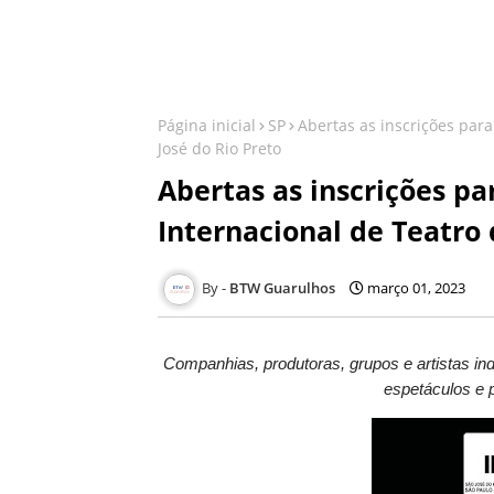
Página inicial
SP
Abertas as inscrições para
José do Rio Preto
Abertas as inscrições pa
Internacional de Teatro 
BTW Guarulhos
março 01, 2023
Companhias, produtoras, grupos e artistas in
espetáculos e p