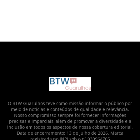
google.com, pub-6873712952437718, DIRECT,
f08c47fec0942fa0
O BTW Guarulhos teve como missão informar o público por
meio de notícias e conteúdos de qualidade e relevância.
Nosso compromisso sempre foi fornecer informações
precisas e imparciais, além de promover a diversidade e a
inclusão em todos os aspectos de nossa cobertura editorial.
Data de encerramento: 13 de julho de 2026. Marca
registrada no INPI sob o nº 930964705