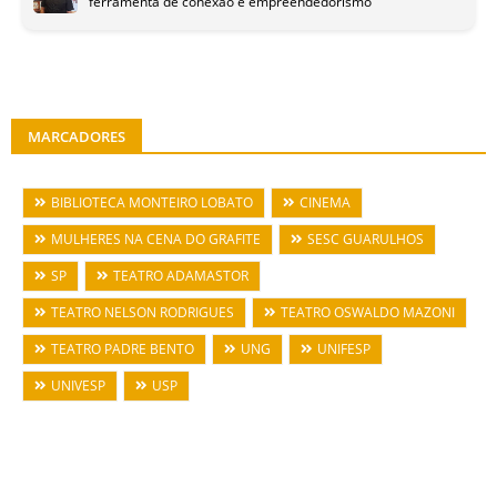
ferramenta de conexão e empreendedorismo
MARCADORES
BIBLIOTECA MONTEIRO LOBATO
CINEMA
MULHERES NA CENA DO GRAFITE
SESC GUARULHOS
SP
TEATRO ADAMASTOR
TEATRO NELSON RODRIGUES
TEATRO OSWALDO MAZONI
TEATRO PADRE BENTO
UNG
UNIFESP
UNIVESP
USP