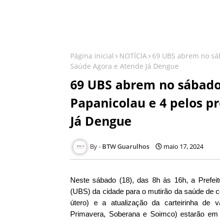
Página inicial
NOTÍCIA
69 UBS abrem no sá
Saúde Agora e Atende Já Dengue
69 UBS abrem no sábad
Papanicolau e 4 pelos 
Já Dengue
BTW Guarulhos
maio 17, 2024
Neste sábado (18), das 8h às 16h, a Prefei
(UBS) da cidade para o mutirão da saúde de c
útero) e a atualização da carteirinha de
Primavera, Soberana e Soimco) estarão em