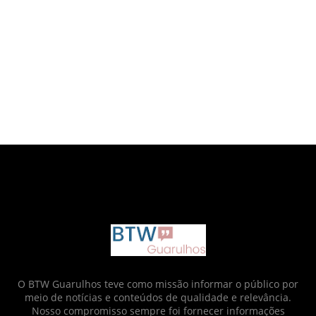
google.com, pub-6873712952437718, DIRECT,
f08c47fec0942fa0
O BTW Guarulhos teve como missão informar o público por
meio de notícias e conteúdos de qualidade e relevância.
Nosso compromisso sempre foi fornecer informações