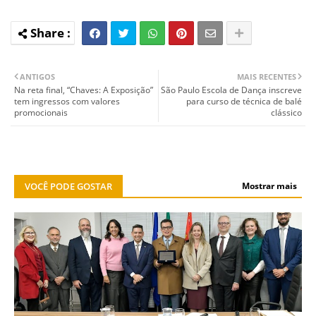
ANTIGOS
MAIS RECENTES
Na reta final, “Chaves: A Exposição”
São Paulo Escola de Dança inscreve
tem ingressos com valores
para curso de técnica de balé
promocionais
clássico
VOCÊ PODE GOSTAR
Mostrar mais
NOTÍCIA