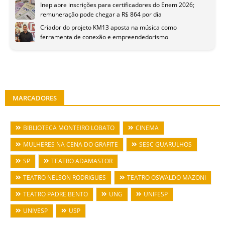
Inep abre inscrições para certificadores do Enem 2026;
remuneração pode chegar a R$ 864 por dia
Criador do projeto KM13 aposta na música como
ferramenta de conexão e empreendedorismo
MARCADORES
BIBLIOTECA MONTEIRO LOBATO
CINEMA
MULHERES NA CENA DO GRAFITE
SESC GUARULHOS
SP
TEATRO ADAMASTOR
TEATRO NELSON RODRIGUES
TEATRO OSWALDO MAZONI
TEATRO PADRE BENTO
UNG
UNIFESP
UNIVESP
USP