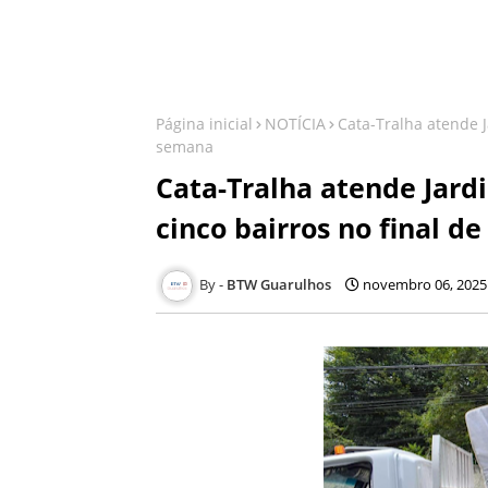
Página inicial
NOTÍCIA
Cata-Tralha atende J
semana
Cata-Tralha atende Jard
cinco bairros no final d
BTW Guarulhos
novembro 06, 2025