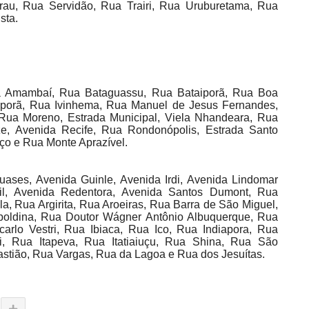
rau, Rua Servidão, Rua Trairi, Rua Uruburetama, Rua
sta.
ua Amambaí, Rua Bataguassu, Rua Bataiporã, Rua Boa
aporã, Rua Ivinhema, Rua Manuel de Jesus Fernandes,
 Rua Moreno, Estrada Municipal, Viela Nhandeara, Rua
, Avenida Recife, Rua Rondonópolis, Estrada Santo
ço e Rua Monte Aprazível.
uases, Avenida Guinle, Avenida Irdi, Avenida Lindomar
il, Avenida Redentora, Avenida Santos Dumont, Rua
la, Rua Argirita, Rua Aroeiras, Rua Barra de São Miguel,
oldina, Rua Doutor Wágner Antônio Albuquerque, Rua
arlo Vestri, Rua Ibiaca, Rua Ico, Rua Indiapora, Rua
i, Rua Itapeva, Rua Itatiaiuçu, Rua Shina, Rua São
stião, Rua Vargas, Rua da Lagoa e Rua dos Jesuítas.