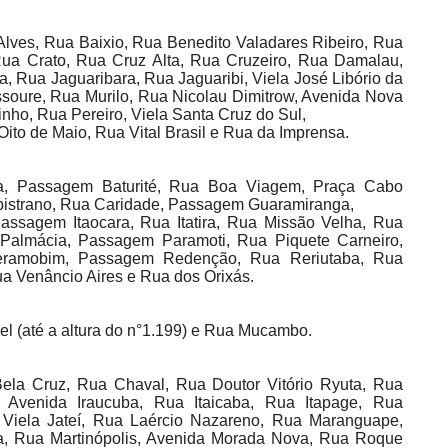
Alves, Rua Baixio, Rua Benedito Valadares Ribeiro, Rua
ua Crato, Rua Cruz Alta, Rua Cruzeiro, Rua Damalau,
, Rua Jaguaribara, Rua Jaguaribi, Viela José Libório da
ssoure, Rua Murilo, Rua Nicolau Dimitrow, Avenida Nova
ho, Rua Pereiro, Viela Santa Cruz do Sul,
Oito de Maio, Rua Vital Brasil e Rua da Imprensa.
a, Passagem Baturité, Rua Boa Viagem, Praça Cabo
istrano, Rua Caridade, Passagem Guaramiranga,
assagem Itaocara, Rua Itatira, Rua Missão Velha, Rua
almácia, Passagem Paramoti, Rua Piquete Carneiro,
eramobim, Passagem Redenção, Rua Reriutaba, Rua
a Venâncio Aires e Rua dos Orixás.
l (até a altura do n°1.199) e Rua Mucambo.
ela Cruz, Rua Chaval, Rua Doutor Vitório Ryuta, Rua
i, Avenida Iraucuba, Rua Itaicaba, Rua Itapage, Rua
 Viela Jateí, Rua Laércio Nazareno, Rua Maranguape,
a, Rua Martinópolis, Avenida Morada Nova, Rua Roque