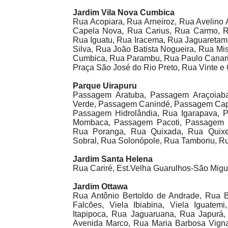
Jardim Vila Nova Cumbica
Rua Acopiara, Rua Arneiroz, Rua Avelino 
Capela Nova, Rua Carius, Rua Carmo, R
Rua Iguatu, Rua Iracema, Rua Jaguaretama
Silva, Rua João Batista Nogueira, Rua Mi
Cumbica, Rua Parambu, Rua Paulo Canarin
Praça São José do Rio Preto, Rua Vinte e 
Parque Uirapuru
Passagem Aratuba, Passagem Araçoiab
Verde, Passagem Canindé, Passagem Cap
Passagem Hidrolândia, Rua Igarapava, P
Mombaca, Passagem Pacoti, Passagem P
Rua Poranga, Rua Quixada, Rua Quix
Sobral, Rua Solonópole, Rua Tamboriu, Ru
Jardim Santa Helena
Rua Cariré, Est.Velha Guarulhos-São Migue
Jardim Ottawa
Rua Antônio Bertoldo de Andrade, Rua B
Falcões, Viela Ibiabina, Viela Iguatem
Itapipoca, Rua Jaguaruana, Rua Japurá,
Avenida Marco, Rua Maria Barbosa Vign