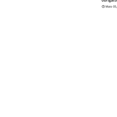
obrigató
Maio 05,