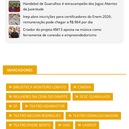
Handebol de Guarulhos é tetracampeão dos Jogos Abertos
da Juventude
Inep abre inscrições para certificadores do Enem 2026;
remuneração pode chegar a R$ 864 por dia
Criador do projeto KM13 aposta na música como
ferramenta de conexão e empreendedorismo
MARCADORES
BIBLIOTECA MONTEIRO LOBATO
CINEMA
MULHERES NA CENA DO GRAFITE
SESC GUARULHOS
SP
TEATRO ADAMASTOR
TEATRO NELSON RODRIGUES
TEATRO OSWALDO MAZONI
TEATRO PADRE BENTO
UNG
UNIFESP