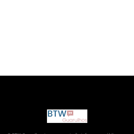
google.com, pub-6873712952437718, DIRECT,
f08c47fec0942fa0