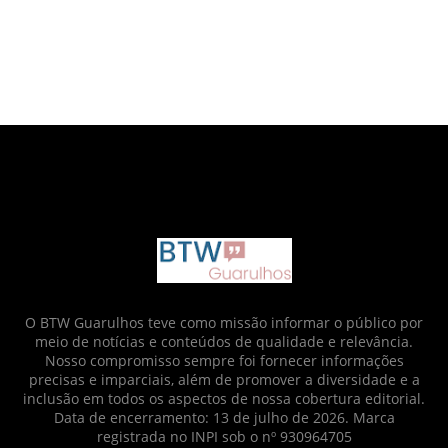
google.com, pub-6873712952437718, DIRECT,
f08c47fec0942fa0
O BTW Guarulhos teve como missão informar o público por
meio de notícias e conteúdos de qualidade e relevância.
Nosso compromisso sempre foi fornecer informações
precisas e imparciais, além de promover a diversidade e a
inclusão em todos os aspectos de nossa cobertura editorial.
Data de encerramento: 13 de julho de 2026. Marca
registrada no INPI sob o nº 930964705