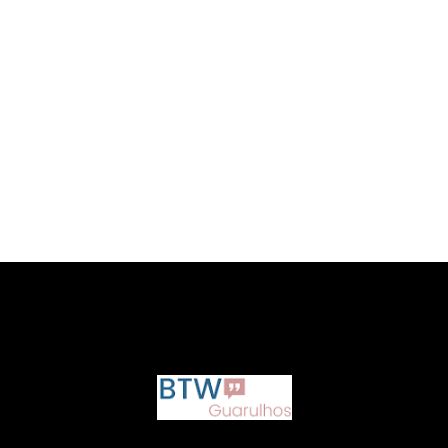
google.com, pub-6873712952437718, DIRECT,
f08c47fec0942fa0