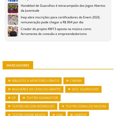
Handebol de Guarulhos é tetracampeão dos Jogos Abertos
da Juventude
Inep abre inscrições para certificadores do Enem 2026;
remuneração pode chegar a R$ 864 por dia
Criador do projeto KM13 aposta na música como
ferramenta de conexão e empreendedorismo
MARCADORES
BIBLIOTECA MONTEIRO LOBATO
CINEMA
MULHERES NA CENA DO GRAFITE
SESC GUARULHOS
SP
TEATRO ADAMASTOR
TEATRO NELSON RODRIGUES
TEATRO OSWALDO MAZONI
TEATRO PADRE BENTO
UNG
UNIFESP