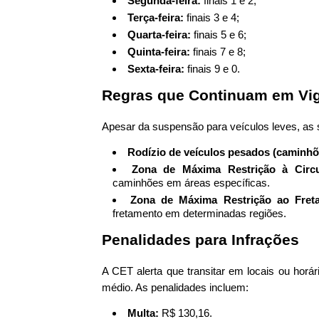
Segunda-feira:
finais 1 e 2;
Terça-feira:
finais 3 e 4;
Quarta-feira:
finais 5 e 6;
Quinta-feira:
finais 7 e 8;
Sexta-feira:
finais 9 e 0.
Regras que Continuam em Vi
Apesar da suspensão para veículos leves, as
Rodízio de veículos pesados (caminhõ
Zona de Máxima Restrição à Circ
caminhões em áreas específicas.
Zona de Máxima Restrição ao Fret
fretamento em determinadas regiões.
Penalidades para Infrações
A CET alerta que transitar em locais ou horár
médio. As penalidades incluem:
Multa:
R$ 130,16.