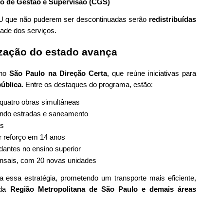
o de Gestão e Supervisão (CGS)
TU que não puderem ser descontinuadas serão
redistribuídas
dade dos serviços.
ização do estado avança
ano
São Paulo na Direção Certa
, que reúne iniciativas para
pública
. Entre os destaques do programa, estão:
uatro obras simultâneas
uindo estradas e saneamento
es
or reforço em 14 anos
dantes no ensino superior
ensais, com 20 novas unidades
essa estratégia, prometendo um transporte mais eficiente,
 da
Região Metropolitana de São Paulo e demais áreas