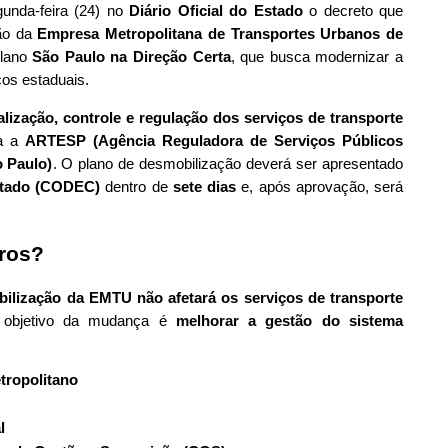
unda-feira (24) no
Diário Oficial do Estado
o decreto que
ção da
Empresa Metropolitana de Transportes Urbanos de
plano
São Paulo na Direção Certa
, que busca modernizar a
ços estaduais.
calização, controle e regulação dos serviços de transporte
ra a
ARTESP (Agência Reguladora de Serviços Públicos
 Paulo)
. O plano de desmobilização deverá ser apresentado
stado (CODEC)
dentro de
sete dias
e, após aprovação, será
ros?
ilização da EMTU não afetará os serviços de transporte
O objetivo da mudança é
melhorar a gestão do sistema
tropolitano
l