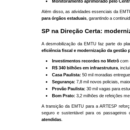
Monitoramento aprimorado pelo Centr
Além disso, as atividades essenciais da EM
para órgãos estaduais
, garantindo a continui
SP na Direção Certa: modern
A desmobilização da EMTU faz parte do pl
eficiência fiscal e modernização da gestão 
Investimentos recordes no Metrô
com q
R$ 340 bilhões em infraestrutura
, incl
Casa Paulista:
50 mil moradias entregu
Segurança:
7,8 mil novos policiais, mai
Provão Paulista:
30 mil vagas para estu
Bom Prato:
3,2 milhões de refeições m
A transição da EMTU para a ARTESP reforça 
seguro e sustentável para os passageiros
atendidas
.