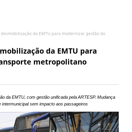
a desmobilização da EMTU para modernizar gestão do
smobilização da EMTU para
ransporte metropolitano
ção da EMTU, com gestão unificada pela ARTESP. Mudança
e intermunicipal sem impacto aos passageiros