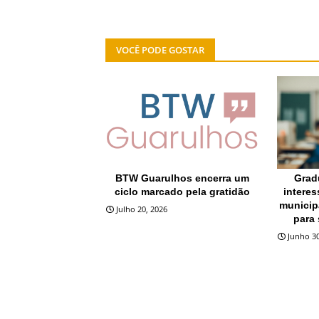
VOCÊ PODE GOSTAR
DESTAQUE
EDUCAÇ
BTW Guarulhos encerra um
Grad
ciclo marcado pela gratidão
interes
municip
Julho 20, 2026
para 
Junho 30