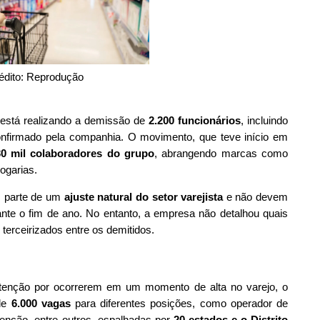
édito: Reprodução
l, está realizando a demissão de
2.200 funcionários
, incluindo
 confirmado pela companhia. O movimento, que teve início em
0 mil colaboradores do grupo
, abrangendo marcas como
ogarias.
m parte de um
ajuste natural do setor varejista
e não devem
nte o fim de ano. No entanto, a empresa não detalhou quais
terceirizados entre os demitidos.
nção por ocorrerem em um momento de alta no varejo, o
 de
6.000 vagas
para diferentes posições, como operador de
tenção, entre outros, espalhadas por
20 estados e o Distrito